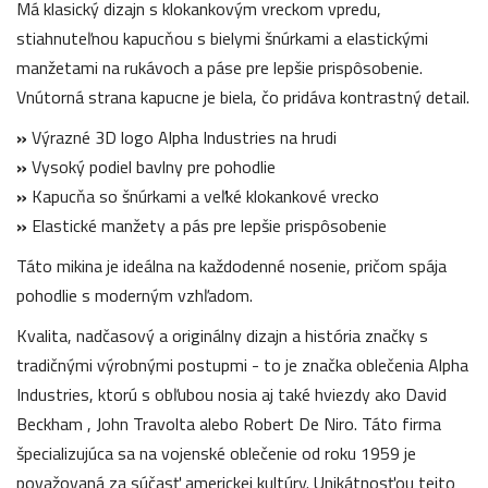
Má klasický dizajn s klokankovým vreckom vpredu,
stiahnuteľnou kapucňou s bielymi šnúrkami a elastickými
manžetami na rukávoch a páse pre lepšie prispôsobenie.
Vnútorná strana kapucne je biela, čo pridáva kontrastný detail.
»
Výrazné 3D logo Alpha Industries na hrudi
»
Vysoký podiel bavlny pre pohodlie
»
Kapucňa so šnúrkami a veľké klokankové vrecko
»
Elastické manžety a pás pre lepšie prispôsobenie
Táto mikina je ideálna na každodenné nosenie, pričom spája
pohodlie s moderným vzhľadom.
Kvalita, nadčasový a originálny dizajn a história značky s
tradičnými výrobnými postupmi - to je značka oblečenia Alpha
Industries, ktorú s obľubou nosia aj také hviezdy ako David
Beckham , John Travolta alebo Robert De Niro. Táto firma
špecializujúca sa na vojenské oblečenie od roku 1959 je
považovaná za súčasť americkej kultúry. Unikátnosťou tejto