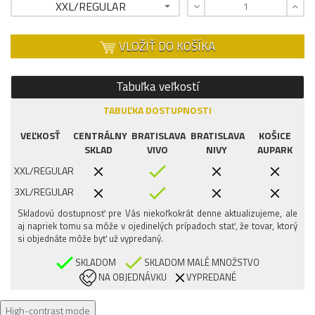
XXL/REGULAR
VLOŽIŤ DO KOŠÍKA
Tabuľka veľkostí
TABUĽKA DOSTUPNOSTI
VEĽKOSŤ
CENTRÁLNY
BRATISLAVA
BRATISLAVA
KOŠICE
SKLAD
VIVO
NIVY
AUPARK
XXL/REGULAR
3XL/REGULAR
Skladovú dostupnosť pre Vás niekoľkokrát denne aktualizujeme, ale
aj napriek tomu sa môže v ojedinelých prípadoch stať, že tovar, ktorý
si objednáte môže byť už vypredaný.
SKLADOM
SKLADOM MALÉ MNOŽSTVO
NA OBJEDNÁVKU
VYPREDANÉ
High-contrast mode