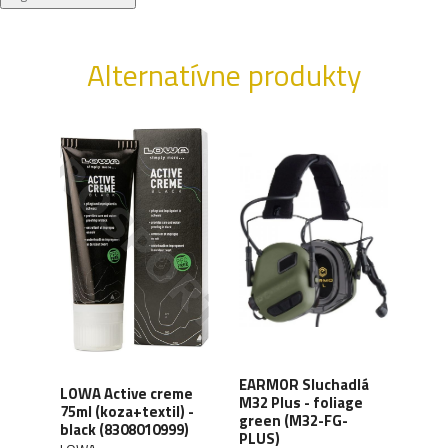
Alternatívne produkty
XD
EARMOR Sluchadlá
LOWA Active creme
WAN
y,
M32 Plus - foliage
75ml (koza+textil) -
Orga
green (M32-FG-
black (8308010999)
carb
41)
PLUS)