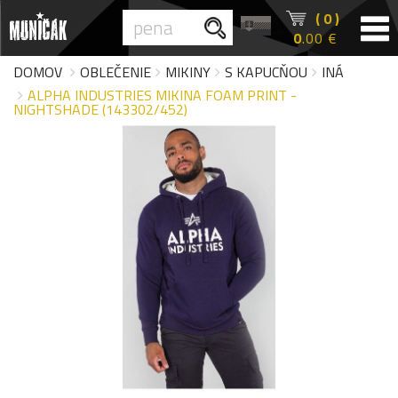
( 0 )
0
.00 €
DOMOV
OBLEČENIE
MIKINY
S KAPUCŇOU
INÁ
ALPHA INDUSTRIES MIKINA FOAM PRINT -
NIGHTSHADE (143302/452)