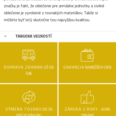
značky je fakt, že oblečenie pre armádne jednotky a civilné
oblečenie je vyrobené z rovnakých materiálov. Takže si
môžete byť istý skutočne tou najvyššou kvalitou.
TABUĽKA VEĽKOSTÍ
DOPRAVA ZDARMA
UŽ OD
GARANCIA
NAJNIŽŠÍCH CIEN
50€
VÝMENA TOVARU
DO 30
ZÁRUKA 2 ROKY .
AJ NA
DNÍ OD NÁKUPU
ZBRANE