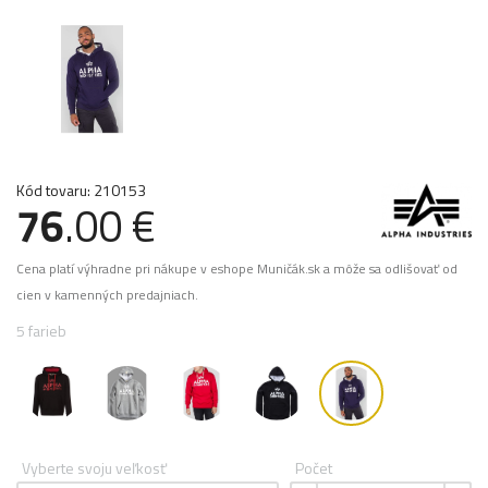
Kód tovaru: 210153
76
.00 €
Cena platí výhradne pri nákupe v eshope Muničák.sk a môže sa odlišovať od
cien v kamenných predajniach.
5 farieb
Vyberte svoju veľkosť
Počet