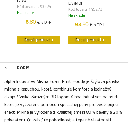
LOWA
WAN
EARMOR
Kód tovaru: 253324
Kód 
Kód tovaru: 149272
Na sklade
Na s
Na sklade
6
.80
€
s DPH
93
.50
€
H
s DPH
u
Detail produktu
Detail produktu
POPIS
Alpha Industries Mikina Foam Print Hoody je štýlová pánska
mikina s kapucňou, ktorá kombinuje komfort a jedinečný
dizajn. Vyniká výrazným 3D logom Alpha Industries na hrudi,
ktoré je vytvorené pomocou špeciálnej peny pre vystupujúci
efekt. Mikina je vyrobená z kvalitnej zmesi 80 % bavlny a 20 %
polyesteru, čo zaisťuje pohodlnosť a tepelné vlastnosti.