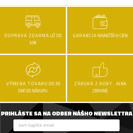
DOPRAVA ZDARMA
UŽ OD
GARANCIA
NAJNIŽŠÍCH CIEN
50€
VÝMENA TOVARU
DO 30
ZÁRUKA 2 ROKY .
AJ NA
DNÍ OD NÁKUPU
ZBRANE
PRIHLÁSTE SA NA ODBER NÁŠHO NEWSLETTRA