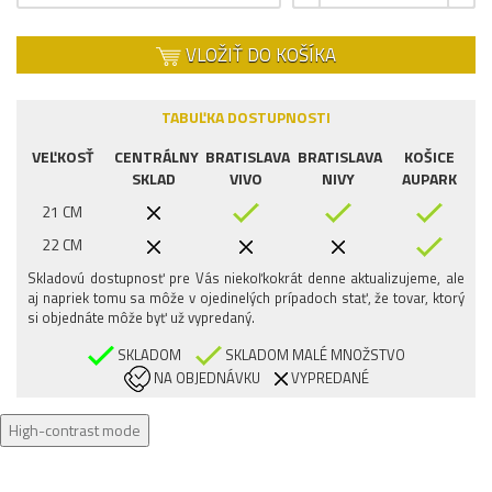
VLOŽIŤ DO KOŠÍKA
TABUĽKA DOSTUPNOSTI
VEĽKOSŤ
CENTRÁLNY
BRATISLAVA
BRATISLAVA
KOŠICE
SKLAD
VIVO
NIVY
AUPARK
21 CM
22 CM
Skladovú dostupnosť pre Vás niekoľkokrát denne aktualizujeme, ale
aj napriek tomu sa môže v ojedinelých prípadoch stať, že tovar, ktorý
si objednáte môže byť už vypredaný.
SKLADOM
SKLADOM MALÉ MNOŽSTVO
NA OBJEDNÁVKU
VYPREDANÉ
High-contrast mode