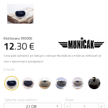
Kód tovaru: 995005
12
.30 €
Cena platí výhradne pri nákupe v eshope Muničák.sk a môže sa odlišovať od
cien v kamenných predajniach.
6 farieb
Vyberte svoju veľkosť
Počet
21 CM