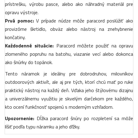
prístrešku, výrobu pasce, alebo ako náhradný materiál pre
opravu výstroje.
Prvá pomoc:
V prípade núdze môže paracord poslúžiť ako
provizórne škrtidlo, obväz alebo nástroj na znehybnenie
končatiny.
Každodenné situácie:
Paracord môžete použiť na opravu
zlomeného popruhu na batohu, viazanie vecí alebo dokonca
ako šnúrky do topánok.
Tento náramok je ideálny pre dobrodruhov, milovníkov
outdoorových aktivít, ale aj pre tých, ktorí chcú mať po ruke
praktický nástroj na každý deň. Vďaka jeho štýlovému dizajnu
a univerzálnemu využitiu je skvelým darčekom pre každého,
kto ocení funkčnosť spojenú s moderným vzhľadom.
Upozornenie:
Dĺžka paracord šnúry po rozpletení sa môže
líšiť podľa typu náramku a jeho dľžky.