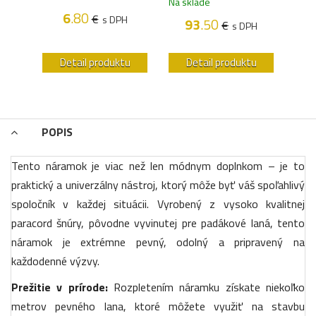
Na sklade
6
.80
€
s DPH
93
.50
€
H
s DPH
u
Detail produktu
Detail produktu
POPIS
Tento náramok je viac než len módnym doplnkom – je to
praktický a univerzálny nástroj, ktorý môže byť váš spoľahlivý
spoločník v každej situácii. Vyrobený z vysoko kvalitnej
paracord šnúry, pôvodne vyvinutej pre padákové laná, tento
náramok je extrémne pevný, odolný a pripravený na
každodenné výzvy.
Prežitie v prírode:
Rozpletením náramku získate niekoľko
metrov pevného lana, ktoré môžete využiť na stavbu