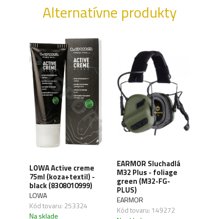
Alternatívne produkty
XD
EARMOR Sluchadlá
LOWA Active creme
WAN
y,
M32 Plus - foliage
75ml (koza+textil) -
Orga
green (M32-FG-
black (8308010999)
carb
41)
PLUS)
LOWA
WAN
EARMOR
Kód tovaru: 253324
Kód 
Kód tovaru: 149272
Na sklade
Na s