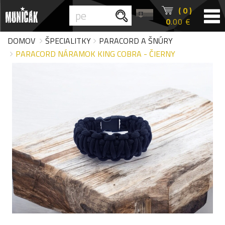
( 0 )
0
.00 €
DOMOV
ŠPECIALITKY
PARACORD A ŠNÚRY
PARACORD NÁRAMOK KING COBRA - ČIERNY