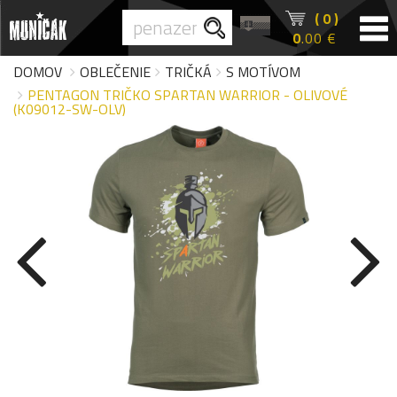
( 0 )
0
.00 €
DOMOV
OBLEČENIE
TRIČKÁ
S MOTÍVOM
PENTAGON TRIČKO SPARTAN WARRIOR - OLIVOVÉ
(K09012-SW-OLV)