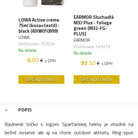
XD
EARMOR Sluchadlá
LOWA Active creme
WAN
y,
M32 Plus - foliage
75ml (koza+textil) -
Orga
green (M32-FG-
black (8308010999)
carb
41)
PLUS)
LOWA
WAN
EARMOR
Kód tovaru: 253324
Kód 
Kód tovaru: 149272
Na sklade
Na s
Na sklade
6
.80
€
s DPH
93
.50
€
H
s DPH
u
Detail produktu
Detail produktu
POPIS
Bavlnené tričko s logom Sparťanskej helmy je vhodné na
bežné nosenie ale aj na rôzne outdoor aktivity. Ring-spun