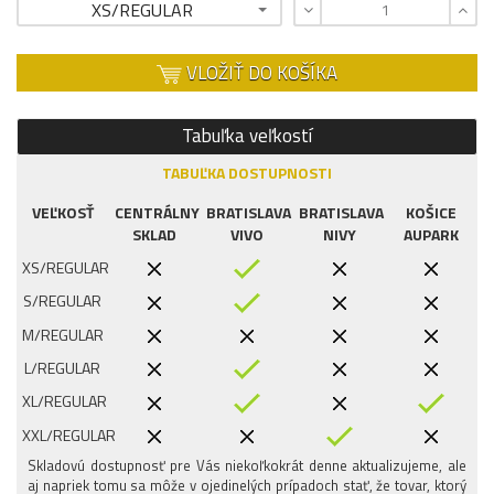
XS/REGULAR
VLOŽIŤ DO KOŠÍKA
Tabuľka veľkostí
TABUĽKA DOSTUPNOSTI
VEĽKOSŤ
CENTRÁLNY
BRATISLAVA
BRATISLAVA
KOŠICE
SKLAD
VIVO
NIVY
AUPARK
XS/REGULAR
S/REGULAR
M/REGULAR
L/REGULAR
XL/REGULAR
XXL/REGULAR
Skladovú dostupnosť pre Vás niekoľkokrát denne aktualizujeme, ale
aj napriek tomu sa môže v ojedinelých prípadoch stať, že tovar, ktorý