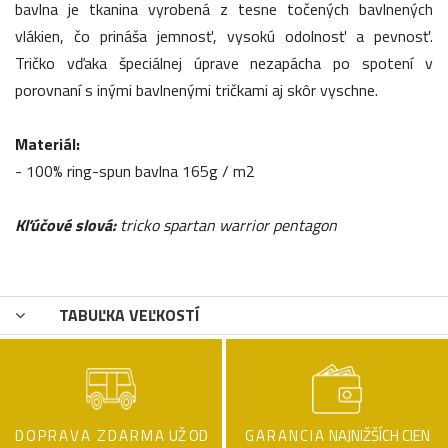
bavlna je tkanina vyrobená z tesne točených bavlnených
vlákien, čo prináša jemnosť, vysokú odolnosť a pevnosť.
Tričko vďaka špeciálnej úprave nezapácha po spotení v
porovnaní s inými bavlnenými tričkami aj skôr vyschne.
Materiál:
- 100% ring-spun bavlna 165g / m2
Kľúčové slová:
tricko spartan warrior pentagon
TABUĽKA VEĽKOSTÍ
DOPRAVA ZDARMA
UŽ OD
GARANCIA
NAJNIŽŠÍCH CIEN