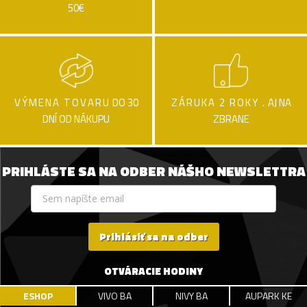
50€
VÝMENA TOVARU
DO 30
ZÁRUKA 2 ROKY .
AJ NA
DNÍ OD NÁKUPU
ZBRANE
PRIHLÁSTE SA NA ODBER NÁŠHO NEWSLETTRA
Prihlásiť sa na odber
OTVÁRACIE HODINY
ESHOP
VIVO BA
NIVY BA
AUPARK KE