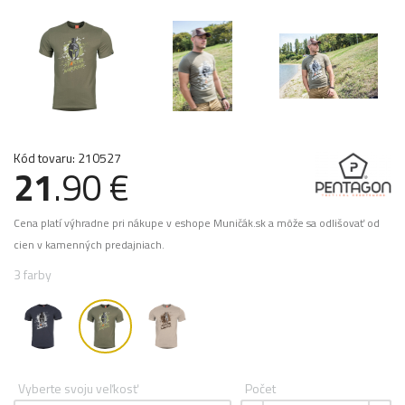
Kód tovaru: 210527
21
.90 €
Cena platí výhradne pri nákupe v eshope Muničák.sk a môže sa odlišovať od
cien v kamenných predajniach.
3 farby
Vyberte svoju veľkosť
Počet