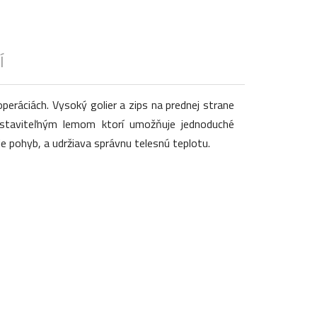
Í
operáciách. Vysoký golier a zips na prednej strane
nastaviteľným lemom ktorí umožňuje jednoduché
je pohyb, a udržiava správnu telesnú teplotu.