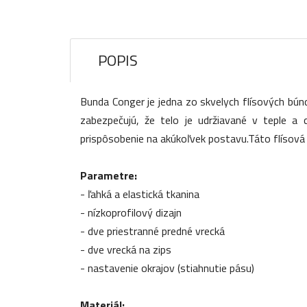
POPIS
Bunda Conger je jedna zo skvelych flísových búnd 
zabezpečujú, že telo je udržiavané v teple a
prispôsobenie na akúkoľvek postavu.Táto flísová m
Parametre:
- ľahká a elastická tkanina
- nízkoprofilový dizajn
- dve priestranné predné vrecká
- dve vrecká na zips
- nastavenie okrajov (stiahnutie pásu)
Materiál: