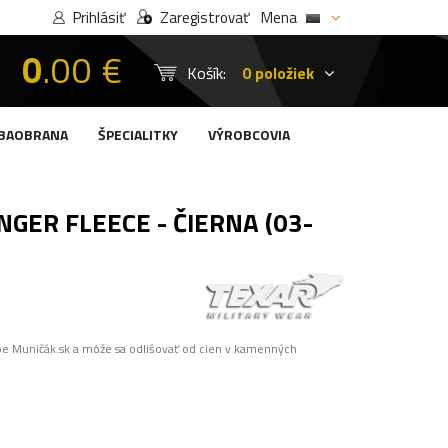
Prihlásiť
Zaregistrovať
Mena
0
.00 €
Košík:
0 položiek
BAOBRANA
ŠPECIALITKY
VÝROBCOVIA
GER FLEECE - ČIERNA (03-
pe Muničák.sk a môže sa odlišovať od cien v kamenných