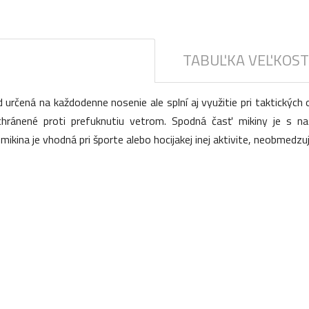
TABUĽKA VEĽKOST
určená na každodenne nosenie ale splní aj využitie pri taktických 
 chránené proti prefuknutiu vetrom. Spodná časť mikiny je s 
ikina je vhodná pri športe alebo hocijakej inej aktivite, neobmedzu