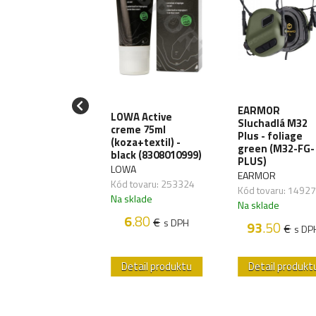
iják T-Reign
EARMOR
LOWA Active
Large Heavy-
Sluchadlá M32
creme 75ml
y, uchytenie
Plus - foliage
(koza+textil) -
karabínu
green (M32-FG-
black (8308010999)
RRG241)
PLUS)
LOWA
EIGN
EARMOR
Kód tovaru: 253324
 tovaru: 270064
Kód tovaru: 1492
Na sklade
sklade
Na sklade
6
.80
€
s DPH
38
.70
93
.50
€
€
s DPH
s DP
etail produktu
Detail produktu
Detail produkt