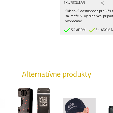
3XL/REGULAR
4XL/REGULAR
Skladovú dostupnosť pre Vás n
sa môže v ojedinelých prípad
vypredaný.
SKLADOM
SKLADOM M
Alternatívne produkty