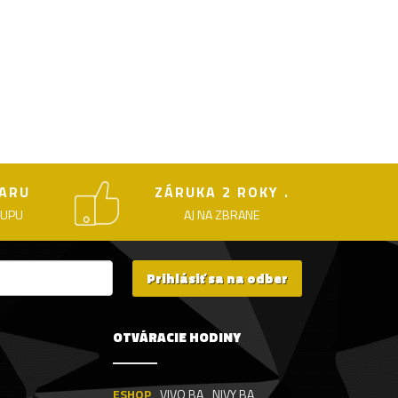
ARU
ZÁRUKA 2 ROKY .
KUPU
AJ NA ZBRANE
Prihlásiť sa na odber
OTVÁRACIE HODINY
ESHOP
VIVO BA
NIVY BA