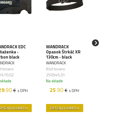
NDRACK EDC
WANDRACK
SAWYER Filter 
ňaženka -
Opasok Štrkáč XR
vodu Mini Blue
rbon black
130cm - black
SAWYER
NDRACK
WANDRACK
Kód tovaru:
 tovaru:
Kód tovaru:
261626,01
1670,02
250545,01
Na sklade
 sklade
Na sklade
48
.50
€
s D
29
.90
25
.90
€
€
s DPH
s DPH
Detail produktu
Detail produktu
Detail produk