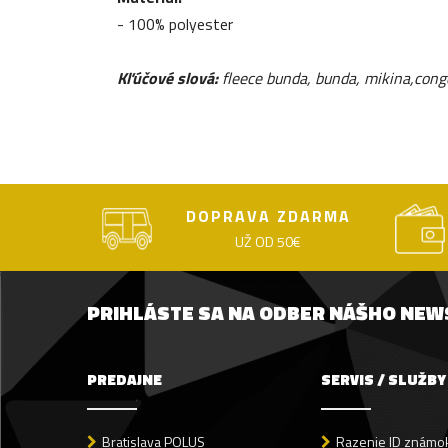
- 100% polyester
Kľúčové slová:
fleece bunda, bunda, mikina,conge
DOPRAVA ZDARMA
UŽ OD 50€
PRIHLÁSTE SA NA ODBER NÁŠHO NE
PREDAJNE
SERVIS / SLUŽBY
Bratislava POLUS
Razenie ID známok