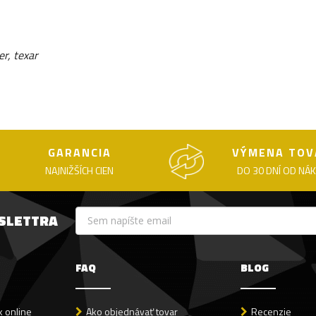
r, texar
GARANCIA
VÝMENA TOV
NAJNIŽŠÍCH CIEN
DO 30 DNÍ OD NÁ
WSLETTRA
FAQ
BLOG
 online
Ako objednávať tovar
Recenzie