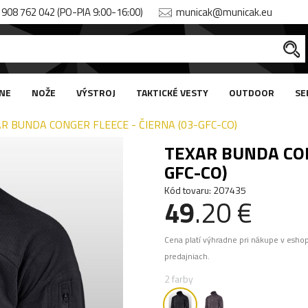
908 762 042 (PO-PIA 9:00-16:00)
municak@municak.eu
NE
NOŽE
VÝSTROJ
TAKTICKÉ VESTY
OUTDOOR
SE
R BUNDA CONGER FLEECE - ČIERNA (03-GFC-CO)
TEXAR BUNDA CON
GFC-CO)
Kód tovaru: 207435
49
.20 €
Cena platí výhradne pri nákupe v esho
predajniach.
2 farby