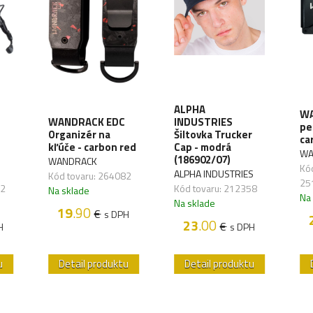
ALPHA
WA
WANDRACK EDC
INDUSTRIES
pe
Organizér na
Šiltovka Trucker
ca
kľúče - carbon red
Cap - modrá
WA
(186902/07)
WANDRACK
Kód
ALPHA INDUSTRIES
Kód tovaru: 264082
25
72
Kód tovaru: 212358
Na sklade
Na
Na sklade
19
.90
€
s DPH
23
.00
€
H
s DPH
u
Detail produktu
Detail produktu