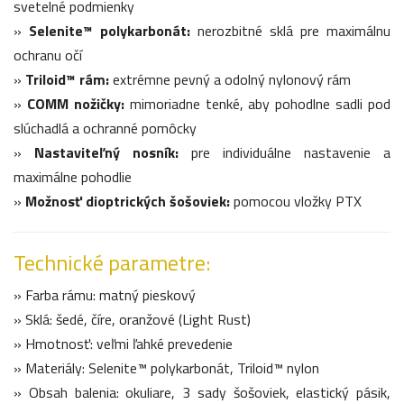
svetelné podmienky
»
Selenite™ polykarbonát:
nerozbitné sklá pre maximálnu
ochranu očí
»
Triloid™ rám:
extrémne pevný a odolný nylonový rám
»
COMM nožičky:
mimoriadne tenké, aby pohodlne sadli pod
slúchadlá a ochranné pomôcky
»
Nastaviteľný nosník:
pre individuálne nastavenie a
maximálne pohodlie
»
Možnosť dioptrických šošoviek:
pomocou vložky PTX
Technické parametre:
» Farba rámu: matný pieskový
» Sklá: šedé, číre, oranžové (Light Rust)
» Hmotnosť: veľmi ľahké prevedenie
» Materiály: Selenite™ polykarbonát, Triloid™ nylon
» Obsah balenia: okuliare, 3 sady šošoviek, elastický pásik,