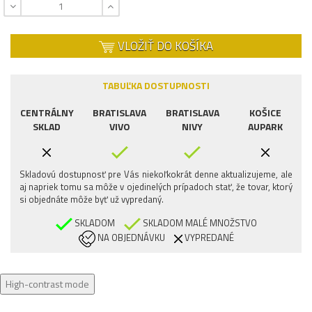
VLOŽIŤ DO KOŠÍKA
TABUĽKA DOSTUPNOSTI
CENTRÁLNY
BRATISLAVA
BRATISLAVA
KOŠICE
SKLAD
VIVO
NIVY
AUPARK
Skladovú dostupnosť pre Vás niekoľkokrát denne aktualizujeme, ale
aj napriek tomu sa môže v ojedinelých prípadoch stať, že tovar, ktorý
si objednáte môže byť už vypredaný.
SKLADOM
SKLADOM MALÉ MNOŽSTVO
NA OBJEDNÁVKU
VYPREDANÉ
High-contrast mode