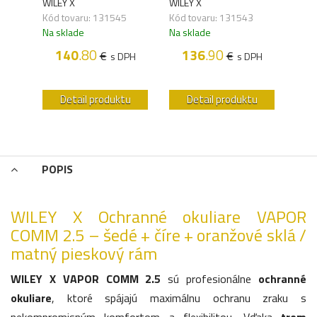
WILEY X
WILEY X
Kód 
Kód tovaru: 131545
Kód tovaru: 131543
Na s
Na sklade
Na sklade
1
140
.80
136
.90
€
€
PH
s DPH
s DPH
u
Detail produktu
Detail produktu
POPIS
WILEY X Ochranné okuliare VAPOR
COMM 2.5 – šedé + číre + oranžové sklá /
matný pieskový rám
WILEY X VAPOR COMM 2.5
sú profesionálne
ochranné
okuliare
, ktoré spájajú maximálnu ochranu zraku s
nekompromisným komfortom a flexibilitou. Vďaka
trom