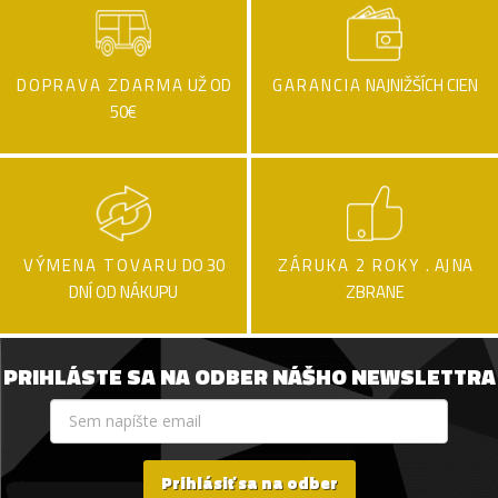
DOPRAVA ZDARMA
UŽ OD
GARANCIA
NAJNIŽŠÍCH CIEN
50€
VÝMENA TOVARU
DO 30
ZÁRUKA 2 ROKY .
AJ NA
DNÍ OD NÁKUPU
ZBRANE
PRIHLÁSTE SA NA ODBER NÁŠHO NEWSLETTRA
Prihlásiť sa na odber