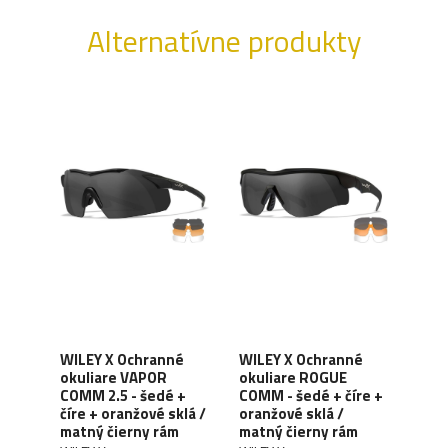
Alternatívne produkty
é
WILEY X Ochranné
WILEY X Ochranné
WIL
okuliare VAPOR
okuliare ROGUE
okul
COMM 2.5 - šedé +
COMM - šedé + číre +
číre
dré
číre + oranžové sklá /
oranžové sklá /
matn
matný čierny rám
matný čierny rám
WILE