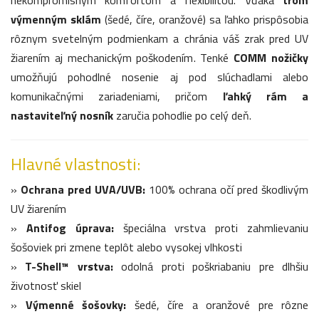
výmenným sklám
(šedé, číre, oranžové) sa ľahko prispôsobia
rôznym svetelným podmienkam a chránia váš zrak pred UV
žiarením aj mechanickým poškodením. Tenké
COMM nožičky
umožňujú pohodlné nosenie aj pod slúchadlami alebo
komunikačnými zariadeniami, pričom
ľahký rám a
nastaviteľný nosník
zaručia pohodlie po celý deň.
Hlavné vlastnosti:
»
Ochrana pred UVA/UVB:
100% ochrana očí pred škodlivým
UV žiarením
»
Antifog úprava:
špeciálna vrstva proti zahmlievaniu
šošoviek pri zmene teplôt alebo vysokej vlhkosti
»
T-Shell™ vrstva:
odolná proti poškriabaniu pre dlhšiu
životnosť skiel
»
Výmenné šošovky:
šedé, číre a oranžové pre rôzne