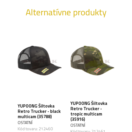
Alternatívne produkty
YUPOONG Šiltovka
YUPOONG Šiltovka
ALP
Retro Trucker -
ch
Retro Trucker - black
Šilt
tropic multicam
multicam (35788)
- mo
(35916)
OSTATNÍ
ALPH
OSTATNÍ
Kód tovaru: 212460
Kód 
Kód tovaru: 212461