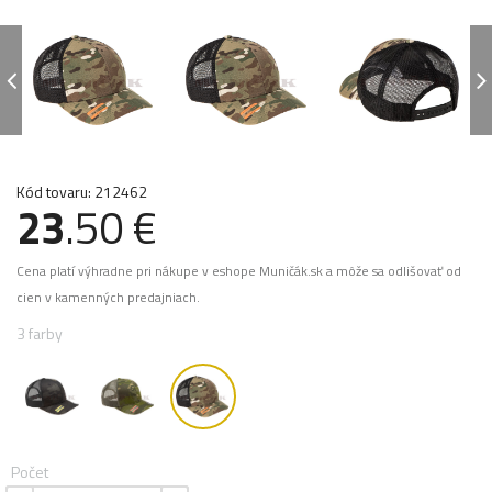
Kód tovaru: 212462
23
.50 €
Cena platí výhradne pri nákupe v eshope Muničák.sk a môže sa odlišovať od
cien v kamenných predajniach.
3 farby
Počet