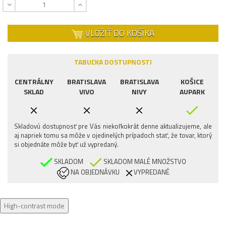
VLOŽIŤ DO KOŠÍKA
TABUĽKA DOSTUPNOSTI
CENTRÁLNY
BRATISLAVA
BRATISLAVA
KOŠICE
SKLAD
VIVO
NIVY
AUPARK
Skladovú dostupnosť pre Vás niekoľkokrát denne aktualizujeme, ale
aj napriek tomu sa môže v ojedinelých prípadoch stať, že tovar, ktorý
si objednáte môže byť už vypredaný.
SKLADOM
SKLADOM MALÉ MNOŽSTVO
NA OBJEDNÁVKU
VYPREDANÉ
High-contrast mode