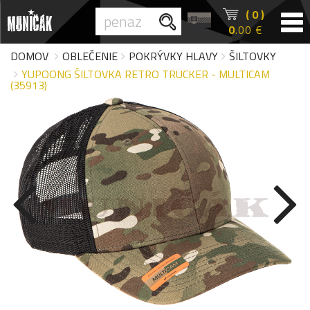
( 0 )
0
.00 €
DOMOV
OBLEČENIE
POKRÝVKY HLAVY
ŠILTOVKY
YUPOONG ŠILTOVKA RETRO TRUCKER - MULTICAM
(35913)