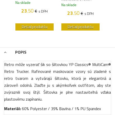
Na sklade
Na s
Na sklade
23
.50
€
H
s DPH
23
.50
€
s DPH
u
Detail produktu
Detail produktu
POPIS
Retro môže vyzerať šik so šiltovkou YP Classics® MultiCam®
Retro Trucker. Rafinované maskovacie vzory sú zladené s
retro tvarom a vytvárajú šiltovku, ktorá je elegantná a
zároveň odolná. Zlaďte ju s akýmkoľvek outfitom, aby ste
zvýraznili svoj štýl. Šiltovka je plne nastaviteľná vďaka
plastovému zapínaniu.
Materiál:
60% Polyester / 39% Bavlna / 1% PU Spandex