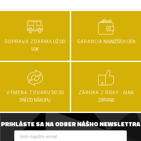
DOPRAVA ZDARMA
UŽ OD
GARANCIA
NAJNIŽŠÍCH CIEN
50€
VÝMENA TOVARU
DO 30
ZÁRUKA 2 ROKY .
AJ NA
DNÍ OD NÁKUPU
ZBRANE
PRIHLÁSTE SA NA ODBER NÁŠHO NEWSLETTRA