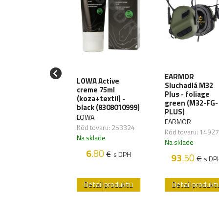
iják T-Reign
EARMOR
LOWA Active
Large Heavy-
Sluchadlá M32
creme 75ml
y, uchytenie
Plus - foliage
(koza+textil) -
karabínu
green (M32-FG-
black (8308010999)
RRG241)
PLUS)
LOWA
EIGN
EARMOR
Kód tovaru: 253324
 tovaru: 270064
Kód tovaru: 1492
Na sklade
sklade
Na sklade
6
.80
€
s DPH
38
.70
93
.50
€
€
s DPH
s DP
etail produktu
Detail produktu
Detail produkt