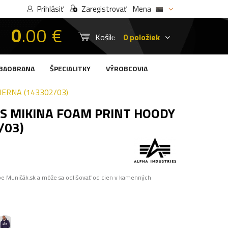
Prihlásiť
Zaregistrovať
Mena
0
.00 €
Košík:
0 položiek
BAOBRANA
ŠPECIALITKY
VÝROBCOVIA
IERNA (143302/03)
S MIKINA FOAM PRINT HOODY
/03)
pe Muničák.sk a môže sa odlišovať od cien v kamenných