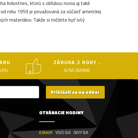
ha Industries, ktorú s obľubou nosia aj také
e od roku 1959 je považovaná za súčasť americkej
akých materiálov. Takže si môžete byť istý
ARU
ZÁRUKA 2 ROKY .
KUPU
AJ NA ZBRANE
Prihlásiť sa na odber
OTVÁRACIE HODINY
ESHOP
VIVO BA
NIVY BA