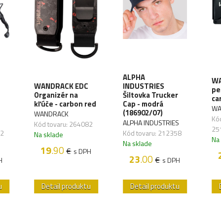
ALPHA
WA
WANDRACK EDC
INDUSTRIES
pe
Organizér na
Šiltovka Trucker
ca
kľúče - carbon red
Cap - modrá
WA
(186902/07)
WANDRACK
Kód
ALPHA INDUSTRIES
Kód tovaru: 264082
25
72
Kód tovaru: 212358
Na sklade
Na
Na sklade
19
.90
€
s DPH
23
.00
€
H
s DPH
u
Detail produktu
Detail produktu