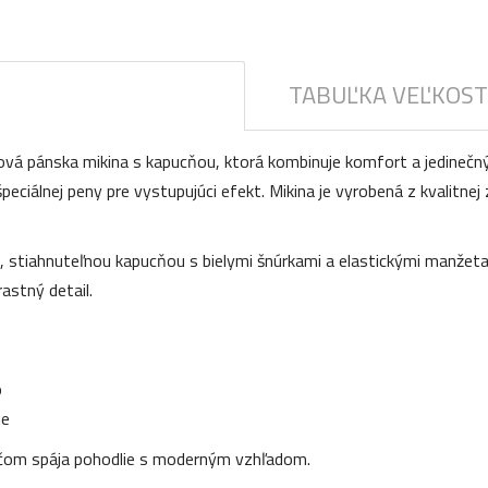
TABUĽKA VEĽKOST
lová pánska mikina s kapucňou, ktorá kombinuje komfort a jedinečn
peciálnej peny pre vystupujúci efekt. Mikina je vyrobená z kvalitnej
 stiahnuteľnou kapucňou s bielymi šnúrkami a elastickými manžetam
astný detail.
o
ie
ričom spája pohodlie s moderným vzhľadom.