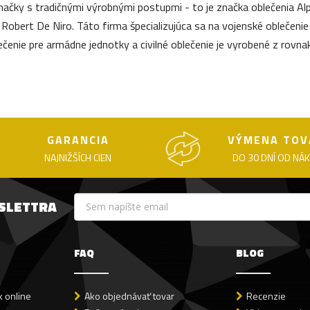
 značky s tradičnými výrobnými postupmi - to je značka oblečenia Alp
Robert De Niro. Táto firma špecializujúca sa na vojenské oblečeni
lečenie pre armádne jednotky a civilné oblečenie je vyrobené z rovn
GARANCIA
VÝMENA TOV
NAJNIŽŠÍCH CIEN
DO 30 DNÍ OD NÁ
WSLETTRA
FAQ
BLOG
 online
Ako objednávať tovar
Recenzie