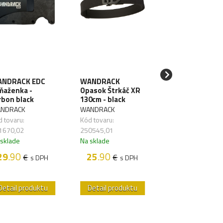
NDRACK EDC
WANDRACK
SAWYER Filter 
ňaženka -
Opasok Štrkáč XR
vodu Mini Blue
rbon black
130cm - black
SAWYER
NDRACK
WANDRACK
Kód tovaru:
 tovaru:
Kód tovaru:
261626,01
1670,02
250545,01
Na sklade
 sklade
Na sklade
48
.50
€
s D
29
.90
25
.90
€
€
s DPH
s DPH
Detail produktu
Detail produktu
Detail produk