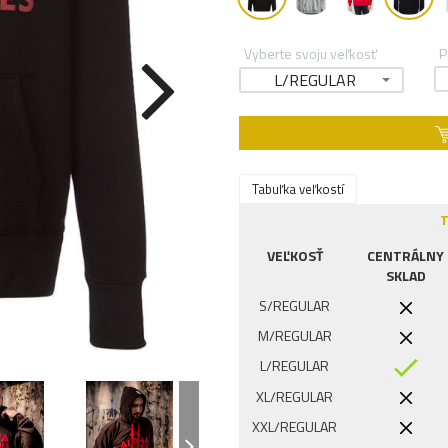
Vyberte svoju veľkosť
P
L/REGULAR
Tabuľka veľkostí
T
VEĽKOSŤ
CENTRÁLNY
SKLAD
S/REGULAR
M/REGULAR
L/REGULAR
XL/REGULAR
XXL/REGULAR