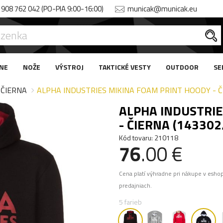
908 762 042 (PO-PIA 9:00-16:00)
municak@municak.eu
NE
NOŽE
VÝSTROJ
TAKTICKÉ VESTY
OUTDOOR
SE
ČIERNA
ALPHA INDUSTRIES MIKINA FOAM PRINT HOODY - Č
ALPHA INDUSTRIE
- ČIERNA (143302
Kód tovaru: 210118
76
.00 €
Cena platí výhradne pri nákupe v esho
predajniach.
5 farieb