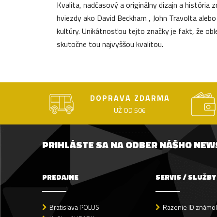
Kvalita, nadčasový a originálny dizajn a história
hviezdy ako David Beckham , John Travolta alebo 
kultúry. Unikátnosťou tejto značky je fakt, že ob
skutočne tou najvyššou kvalitou.
DOPRAVA ZDARMA
UŽ OD 50€
PRIHLÁSTE SA NA ODBER NÁŠHO NE
PREDAJNE
SERVIS / SLUŽBY
Bratislava POLUS
Razenie ID známok