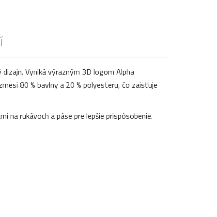
Í
ý dizajn. Vyniká výrazným 3D logom Alpha
 zmesi 80 % bavlny a 20 % polyesteru, čo zaisťuje
i na rukávoch a páse pre lepšie prispôsobenie.