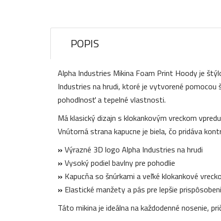
POPIS
Alpha Industries Mikina Foam Print Hoody je štý
Industries na hrudi, ktoré je vytvorené pomocou š
pohodlnosť a tepelné vlastnosti.
Má klasický dizajn s klokankovým vreckom vpredu,
Vnútorná strana kapucne je biela, čo pridáva kontr
»
Výrazné 3D logo Alpha Industries na hrudi
»
Vysoký podiel bavlny pre pohodlie
»
Kapucňa so šnúrkami a veľké klokankové vreck
»
Elastické manžety a pás pre lepšie prispôsoben
Táto mikina je ideálna na každodenné nosenie, p